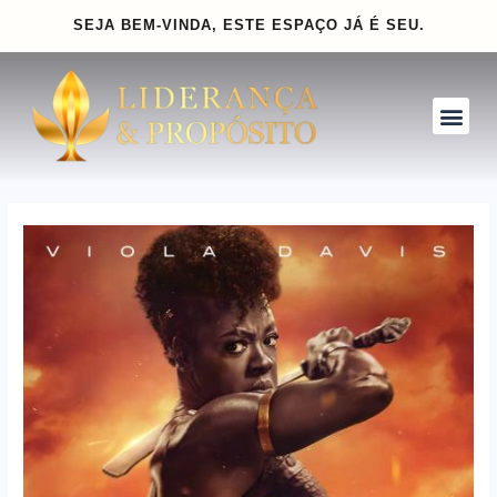
Ir
Navegação
SEJA BEM-VINDA, ESTE ESPAÇO
JÁ É SEU.
para
de
o
Post
conteúdo
Me
INVISTA PARA CRESCER
CLUBE GOLD
INSPIRE-SE