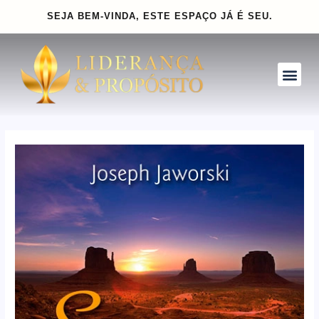
Ir
Navegação
SEJA BEM-VINDA, ESTE ESPAÇO
JÁ É SEU.
para
de
o
Post
conteúdo
Me
INVISTA PARA CRESCER
CLUBE GOLD
INSPIRE-SE