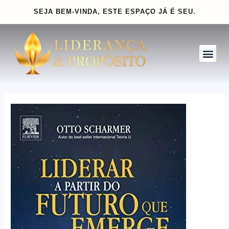
Ir
Navegação
SEJA BEM-VINDA, ESTE ESPAÇO
JÁ É SEU.
para
de
o
Post
conteúdo
Me
INVISTA PARA CRESCER
CLUBE GOLD
INSPIRE-SE