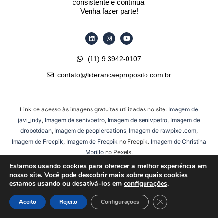
consistente e contínua.
Venha fazer parte!
Linkedin
Instagram
Youtube
(11) 9 3942-0107
contato@liderancaeproposito.com.br
Link de acesso às imagens gratuitas utilizadas no site:
Imagem de
javi_indy
,
Imagem de senivpetro
,
Imagem de senivpetro
,
Imagem de
drobotdean
,
Imagem de peoplereations
,
Imagem de rawpixel.com
,
Imagem de Freepik
,
Imagem de Freepik
no Freepik.
Imagem de Christina
Morillo
no Pexels.
Estamos usando cookies para oferecer a melhor experiência em
nosso site. Você pode descobrir mais sobre quais cookies
estamos usando ou desativá-los em
configurações
.
Todos os direitos reservados © 2022 - 2023 Liderança & Propósito.
Close GDPR Cooki
Aceito
Rejeito
Configurações
Criação e Desenvolvimento do Site: Alex Sanches