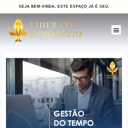
Ir
Navegação
SEJA BEM-VINDA, ESTE ESPAÇO
JÁ É SEU.
para
de
o
Post
conteúdo
Me
INVISTA PARA CRESCER
CLUBE GOLD
INSPIRE-SE